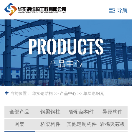
导航
当前位置：
华实钢结构
>>
产品中心
>>
单层彩钢瓦
全部产品
钢梁钢柱
管桁架构件
异形构件
网架
桥梁构件
其他定制构件
岩棉夹芯板