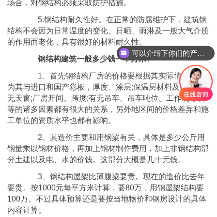
场合，对钢结构必须采取防护措施。
5.钢结构耐久性好。在正常的防腐维护下，建筑钢
结构不会因为日常温度的变化、日晒、雨淋及一般大气介质
的作用而老化，具有很好的材料耐久性。
可以介绍下你们的产品么
钢结构建筑一般多少钱一平方米?
1、首先钢结构厂房的价格要根据其实际情况，因
为其与进口和国产彩板，厚度、涂层;保温层材料及厚度;有
无天窗;厂房开间、跨度;有无吊车、吊车吨位、工作制等级
等的诸多因素都有很大的关系，另外地区间的价格差异和施
工单位的资质水平也都有影响。
2、其造价主要和用钢梁有关，具体是多少公斤用
钢量乘以钢材价格，再加上钢材制作费用，加上非钢结构部
分土建以及电、水的价钱。这部分大概是几十元钱。
3、钢结构屋架比薄腹梁要贵。现在的造价比去年
要贵。按1000元每平方米计算，要80万，用钢屋架结构要
100万。不过具体预算还是要按当地物价和钢房设计的具体
内容计算。