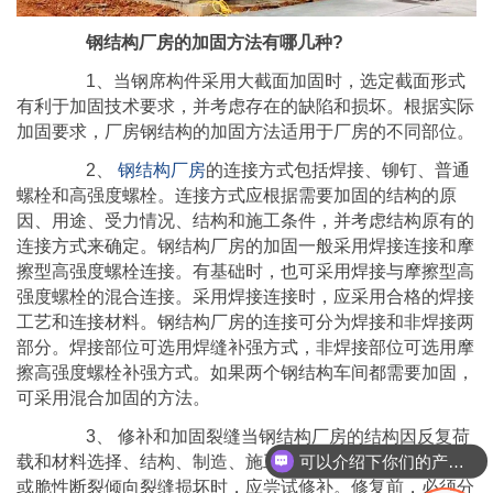
钢结构厂房的加固方法有哪几种?
1、当钢席构件采用大截面加固时，选定截面形式
有利于加固技术要求，并考虑存在的缺陷和损坏。根据实际
加固要求，厂房钢结构的加固方法适用于厂房的不同部位。
2、
钢结构厂房
的连接方式包括焊接、铆钉、普通
螺栓和高强度螺栓。连接方式应根据需要加固的结构的原
因、用途、受力情况、结构和施工条件，并考虑结构原有的
连接方式来确定。钢结构厂房的加固一般采用焊接连接和摩
擦型高强度螺栓连接。有基础时，也可采用焊接与摩擦型高
强度螺栓的混合连接。采用焊接连接时，应采用合格的焊接
工艺和连接材料。钢结构厂房的连接可分为焊接和非焊接两
部分。焊接部位可选用焊缝补强方式，非焊接部位可选用摩
擦高强度螺栓补强方式。如果两个钢结构车间都需要加固，
可采用混合加固的方法。
3、 修补和加固裂缝当钢结构厂房的结构因反复荷
可以介绍下你们的产品么
载和材料选择、结构、制造、施工和安装不当而出现膨胀性
或脆性断裂倾向裂缝损坏时，应尝试修补。修复前，必须分