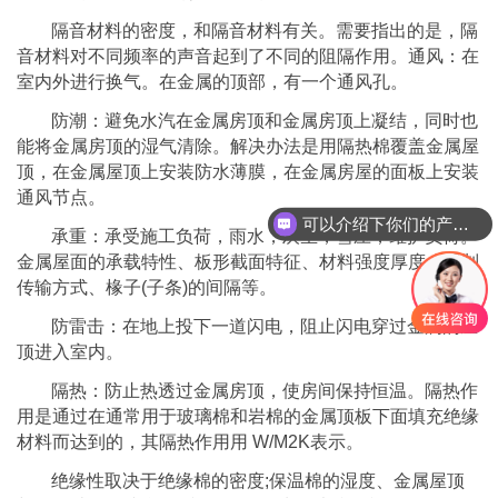
隔音材料的密度，和隔音材料有关。需要指出的是，隔
音材料对不同频率的声音起到了不同的阻隔作用。通风：在
室内外进行换气。在金属的顶部，有一个通风孔。
防潮：避免水汽在金属房顶和金属房顶上凝结，同时也
能将金属房顶的湿气清除。解决办法是用隔热棉覆盖金属屋
顶，在金属屋顶上安装防水薄膜，在金属房屋的面板上安装
通风节点。
可以介绍下你们的产品么
承重：承受施工负荷，雨水，灰尘，雪压，维护负荷。
金属屋面的承载特性、板形截面特征、材料强度厚度、强制
传输方式、椽子(子条)的间隔等。
防雷击：在地上投下一道闪电，阻止闪电穿过金属的屋
顶进入室内。
隔热：防止热透过金属房顶，使房间保持恒温。隔热作
用是通过在通常用于玻璃棉和岩棉的金属顶板下面填充绝缘
材料而达到的，其隔热作用用 W/M2K表示。
绝缘性取决于绝缘棉的密度;保温棉的湿度、金属屋顶